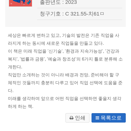
출판년도 : 2023
청구기호 : C 321.55-치61ㅁ
세상은 빠르게 변하고 있고
,
기술의 발전은 기존 직업을 사
라지게 하는 동시에 새로운 직업들을 만들고 있다
.
이 책은 미래 직업을
'
신기술
', '
환경과 지속가능성
', '
건강과
복지
', '
법률과 금융
', '
예술과 창조성
'
의
6
가지 틀로 분류해 소
개한다
.
직업만 소개하는 것이 아니라 배경과 전망
,
준비해야 할 구
체적인 것들까지 충분히 다루고 있어 직업 선택에 도움을 준
다
.
미래를 생각하며 앞으로 어떤 직업을 선택하면 좋을지 생각
하게 하는 책
.
인쇄
목록으로