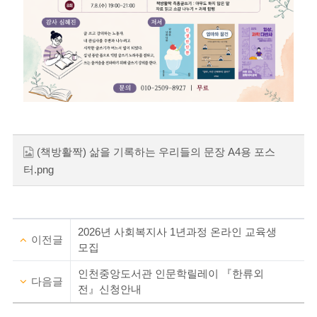
(책방활짝) 삶을 기록하는 우리들의 문장 A4용 포스
터.png
2026년 사회복지사 1년과정 온라인 교육생
이전글
모집
인천중앙도서관 인문학릴레이 『한류외
다음글
전』신청안내