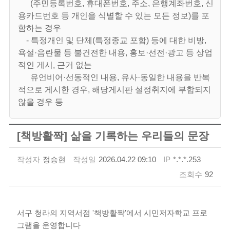
(주민등록번호, 휴대폰번호, 주소, 은행계좌번호, 신
용카드번호 등 개인을 식별할 수 있는 모든 정보)를 포
함하는 경우
- 특정개인 및 단체(특정종교 포함) 등에 대한 비방,
욕설·음란물 등 불건전한 내용, 홍보·선전·광고 등 상업
적인 게시, 근거 없는
유언비어·선동적인 내용, 유사·동일한 내용을 반복
적으로 게시한 경우, 해당게시판 설정취지에 부합되지
않을 경우 등
[책방활짝] 삶을 기록하는 우리들의 문장
작성자
정승현
작성일
2026.04.22 09:10
IP
*.*.*.253
조회수
92
서구 청라의 지역서점 '책방활짝'에서 시민저자학교 프로
그램을 운영합니다