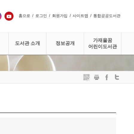
홈으로
로그인
회원가입
사이트맵
통합공공도서관
가재울꿈
도서관 소개
정보공개
어린이도서관