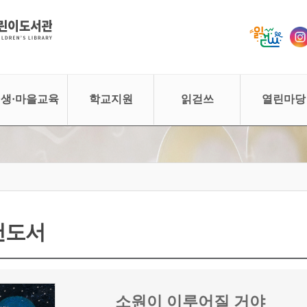
생·마을교육
학교지원
읽걷쓰
열린마당
천도서
소원이 이루어질 거야