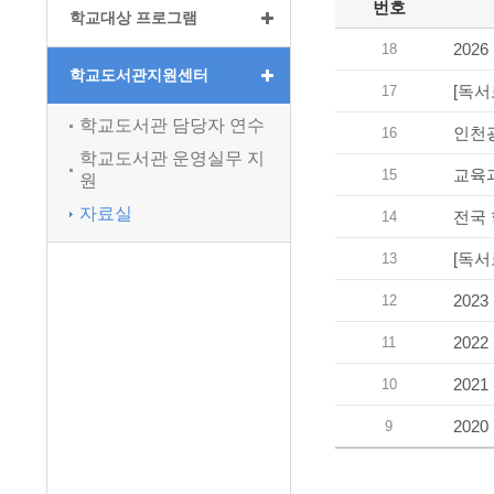
번호
학교대상 프로그램
202
18
학교도서관지원센터
[독서
17
학교도서관 담당자 연수
인천광
16
학교도서관 운영실무 지
교육과
15
원
자료실
전국 
14
[독서
13
202
12
202
11
202
10
202
9