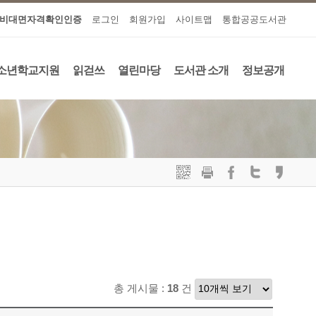
비대면자격확인인증
로그인
회원가입
사이트맵
통합공공도서관
소년학교지원
읽걷쓰
열린마당
도서관 소개
정보공개
총 게시물 :
18
건