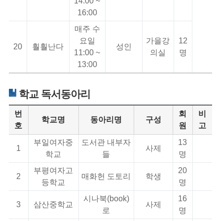
14:00 ~
16:00
매주 수
요일
가을강
12
20
훨훨난다
성인
11:00 ~
의실
명
13:00
학교 독서동아리
번
회
비
학교명
동아리명
구성
호
원
고
부일여자중
도서관 내부자
13
1
사제
학교
들
명
부평여자고
20
2
매화헌 도토리
학생
등학교
명
시나북(book)
16
3
삼산중학교
사제
로
명