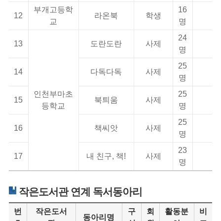
부개고등학
16
12
라온북
학생
교
명
24
13
도란도란
사제
명
25
14
다독다독
사제
명
인천부마초
25
15
북틔움
사제
등학교
명
25
16
책씨앗
사제
명
23
17
내 친구, 책!
사제
명
작은도서관 연계 독서동아리
번
작은도서
구
회
활동분
비
동아리명