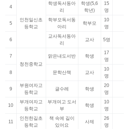
학생독서동아
학생(5,6
15
4
리
학년)
명
인천일신초
학부모독서동
10
5
학부모
등학교
아리
명
교사독서동아
6
교사
5명
리
17
7
맑은내도서반
학생
명
청천중학교
10
8
문학산책
교사
명
부원여자고
20
9
글수레
학생
등학교
명
부개여자고
부개여고 도서
10
10
학생
등학교
부
명
인천한길초
책 속에 길이
26
11
사제
등학교
있어요
명