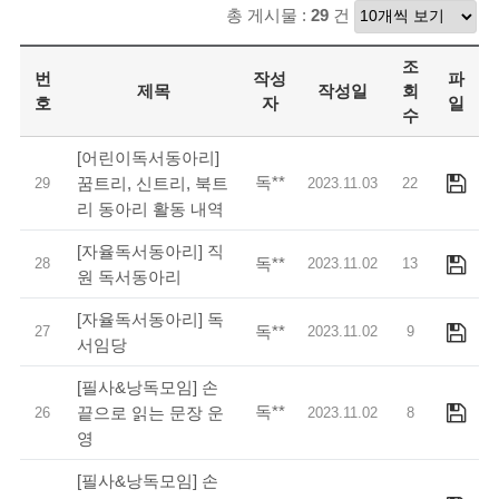
총 게시물 :
29
건
조
번
작성
파
제목
작성일
회
호
자
일
수
[어린이독서동아리]
독**
꿈트리, 신트리, 북트
29
2023.11.03
22
리 동아리 활동 내역
[자율독서동아리] 직
독**
28
2023.11.02
13
원 독서동아리
[자율독서동아리] 독
독**
27
2023.11.02
9
서임당
[필사&낭독모임] 손
독**
끝으로 읽는 문장 운
26
2023.11.02
8
영
[필사&낭독모임] 손