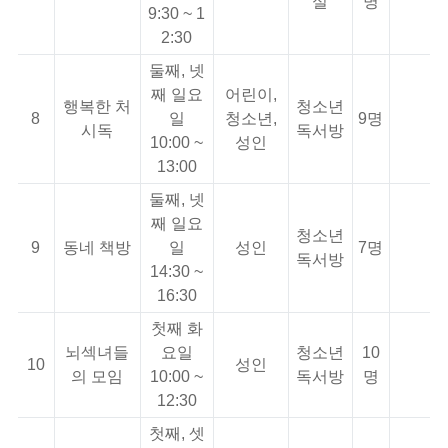
실
명
9:30 ~ 1
2:30
둘째, 넷
째 일요
어린이,
행복한 처
청소년
8
일
청소년,
9명
시독
독서방
10:00 ~
성인
13:00
둘째, 넷
째 일요
청소년
9
동네 책방
일
성인
7명
독서방
14:30 ~
16:30
첫째 화
뇌섹녀들
요일
청소년
10
10
성인
의 모임
10:00 ~
독서방
명
12:30
첫째, 셋