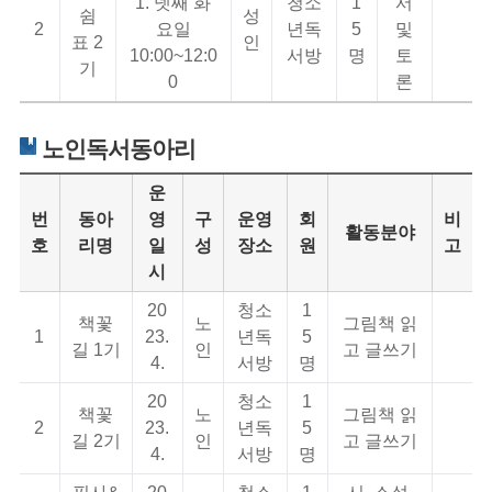
1. 넷째 화
청소
1
서
쉼
성
2
요일
년독
5
및
표 2
인
10:00~12:0
서방
명
토
기
0
론
노인독서동아리
운
번
동아
영
구
운영
회
비
활동분야
호
리명
일
성
장소
원
고
시
20
청소
1
책꽃
노
그림책 읽
1
23.
년독
5
길 1기
인
고 글쓰기
4.
서방
명
20
청소
1
책꽃
노
그림책 읽
2
23.
년독
5
길 2기
인
고 글쓰기
4.
서방
명