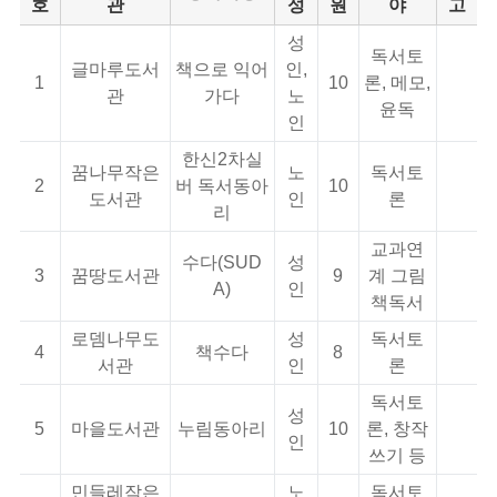
호
관
성
원
야
고
성
독서토
글마루도서
책으로 익어
인,
1
10
론, 메모,
관
가다
노
윤독
인
한신2차실
꿈나무작은
노
독서토
2
버 독서동아
10
도서관
인
론
리
교과연
수다(SUD
성
3
꿈땅도서관
9
계 그림
A)
인
책독서
로뎀나무도
성
독서토
4
책수다
8
서관
인
론
독서토
성
5
마을도서관
누림동아리
10
론, 창작
인
쓰기 등
민들레작은
노
독서토