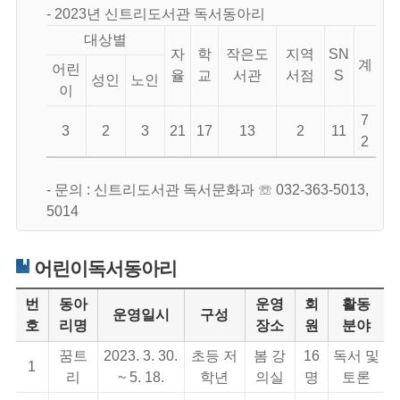
- 2023년 신트리도서관 독서동아리
대상별
자
학
작은도
지역
SN
계
어린
율
교
서관
서점
S
성인
노인
이
7
3
2
3
21
17
13
2
11
2
- 문의 : 신트리도서관 독서문화과 ☏ 032-363-5013,
5014
어린이독서동아리
번
동아
운영
회
활동
운영일시
구성
호
리명
장소
원
분야
꿈트
2023. 3. 30.
초등 저
봄 강
16
독서 및
1
리
~ 5. 18.
학년
의실
명
토론