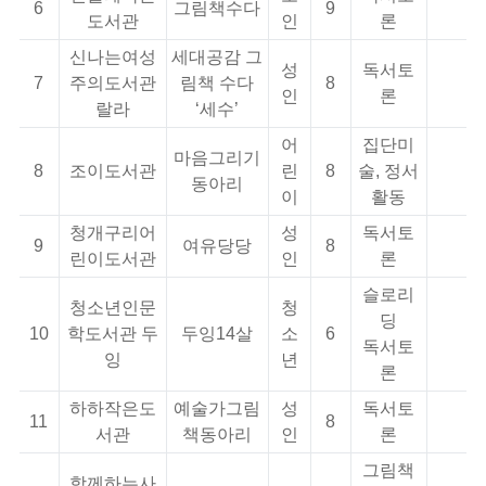
6
그림책수다
9
도서관
인
론
신나는여성
세대공감 그
성
독서토
7
주의도서관
림책 수다
8
인
론
랄라
‘세수’
어
집단미
마음그리기
8
조이도서관
린
8
술, 정서
동아리
이
활동
청개구리어
성
독서토
9
여유당당
8
린이도서관
인
론
슬로리
청소년인문
청
딩
10
학도서관 두
두잉14살
소
6
독서토
잉
년
론
하하작은도
예술가그림
성
독서토
11
8
서관
책동아리
인
론
그림책
함께하는사