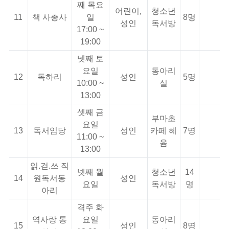
째 목요
어린이,
청소년
11
책 사총사
일
8명
성인
독서방
17:00 ~
19:00
넷째 토
요일
동아리
12
독하리
성인
5명
10:00 ~
실
13:00
셋째 금
부마초
요일
13
독서임당
성인
카페 혜
7명
11:00 ~
윰
13:00
읽.걷.쓰 직
넷째 월
청소년
14
14
원독서동
성인
요일
독서방
명
아리
격주 화
역사랑 통
요일
동아리
15
성인
8명