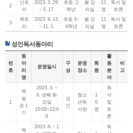
신트
2023. 3. 29.
초등 고
봄 강
11
독서 및
2
리
~ 5. 17.
학년
의실
명
토론
북트
2023. 9. 13.
초등 3~
봄 강
11
독서 및
3
리
~ 11. 1.
4학년
의실
명
토론
성인독서동아리
동
활
번
아
구
운영
회
동
비
운영일시
호
리
성
장소
원
분
고
명
야
2023. 3. ~
독
책
6. 넷째 화
청소
1
서
쉼
성
1
요일
년독
5
및
표 1
인
10:00~12:0
서방
명
토
기
0
론
2023. 8. ~ 1
독
책