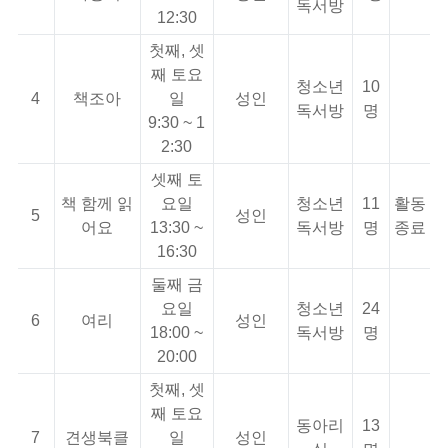
독서방
12:30
첫째, 셋
째 토요
청소년
10
4
책조아
일
성인
독서방
명
9:30 ~ 1
2:30
셋째 토
책 함께 읽
요일
청소년
11
활동
5
성인
어요
13:30 ~
독서방
명
종료
16:30
둘째 금
요일
청소년
24
6
여리
성인
18:00 ~
독서방
명
20:00
첫째, 셋
째 토요
동아리
13
7
견생북클
일
성인