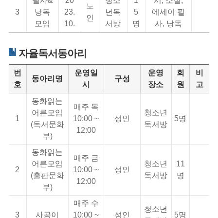
필사&
20
청소
1
시, 소설,
노
3
낭독
23.
년독
5
에세이 필
인
모임
10.
서방
명
사, 낭독
자율독서동아리
번
운영일
운영
회
비
동아리명
구성
호
시
장소
원
고
동화읽는
매주 목
어른모임
청소년
1
10:00 ~
성인
5명
(독서문화
독서방
12:00
부)
동화읽는
매주 금
어른모임
청소년
11
2
10:00 ~
성인
(출판문화
독서방
명
12:00
부)
매주 수
청소년
3
사공이
10:00 ~
성인
5명