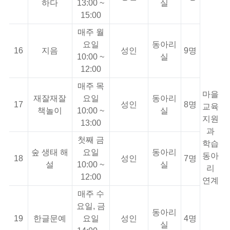
하다
13:00 ~
실
15:00
매주 월
요일
동아리
16
지음
성인
9명
10:00 ~
실
12:00
매주 목
마을
재잘재잘
요일
동아리
17
성인
8명
교육
책놀이
10:00 ~
실
지원
13:00
과
첫째 금
학습
숲 생태 해
요일
동아리
동아
18
성인
7명
설
10:00 ~
실
리
12:00
연계
매주 수
요일, 금
동아리
19
한글문예
요일
성인
4명
실