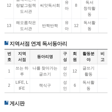
유
독서
12
랑밭그림책
씨앗독서회
8
아
창작활
도서관
동
해오름작은
유
독서활
13
반짝반짝
12
도서관
아
동
지역서점 연계 독서동아리
번
지역
구
회
활동분
비
동아리명
호
서점
성
원
야
고
쓰는 하
나를 찾아가는
성
글쓰기
1
12
루
글쓰기
인
활동
LIFE, L
성
독서활
2
책식구
6
IFE
인
동
게시판