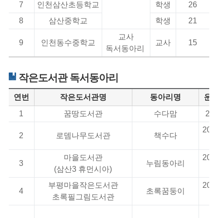
7
인천삼산초등학교
학생
26
8
삼산중학교
학생
21
교사
9
인천동수중학교
교사
15
독서동아리
작은도서관 독서동아리
연번
작은도서관명
동아리명
운
1
꿈땅도서관
수다맘
202
2026
2
로뎀나무도서관
책수다
마을도서관
2026
3
누림동아리
(삼산3 휴먼시아)
부평마을작은도서관
2026
4
초록꿈둥이
초록필그림도서관
1