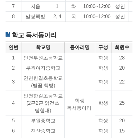
7
지음
1
화
10:00~12:00
성인
동
8
말랑책빛
2, 4
목
10:00~12:00
성인
동
학교 독서동아리
연번
학교명
동아리명
구성
회원수
1
인천부원초등학교
학생
28
2
부원여자중학교
학생
20
인천한길초등학교
3
학생
22
(별꿈 책방)
인천한길초등학교
학생
4
(2근2근 읽걷쓰
학생
25
독서동아리
탐험대)
5
부원중학교
학생
20
6
진산중학교
학생
15