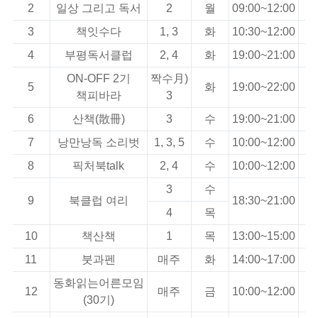
2
일상 그리고 독서
2
월
09:00~12:00
3
책잇수다
1, 3
화
10:30~12:00
4
부평독서클럽
2, 4
화
19:00~21:00
ON-OFF 2기
짝수月)
5
화
19:00~22:00
책피바라
3
6
산책(散冊)
3
수
19:00~21:00
7
낭만낭독 소리벗
1, 3, 5
수
10:00~12:00
8
픽처북talk
2, 4
수
10:00~12:00
3
수
9
북클럽 여리
18:30~21:00
4
목
10
책산책
1
목
13:00~15:00
11
붓과펜
매주
화
14:00~17:00
동화읽는어른모임
12
매주
금
10:00~12:00
(30기)