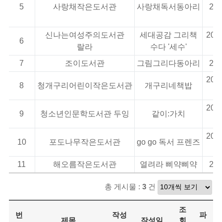
5
사랑채작은도서관
사랑채독서동아리
202
신나는여성주의도서관
세대공감 그리책
2026
6
랄라
수다 '세수'
7
조이도서관
그림그리다동아리
202
2026
8
청개구리어린이작은도서관
개구리네책밥
2026
9
청소년인문학도서관 두잉
같이:가치
2026
10
포도나무작은도서관
go go 독서 프렌즈
11
해오름작은도서관
열려라 삐약삐약
202
총 게시물 :
3
건
조
번
작성
파
제목
작성일
회