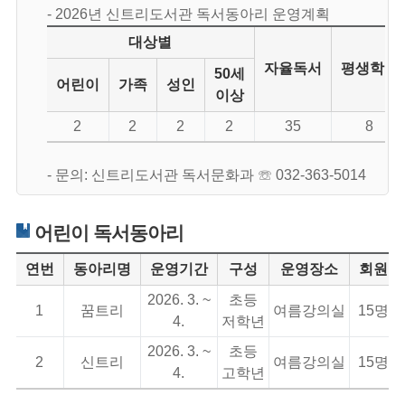
- 2026년 신트리도서관 독서동아리 운영계획
대상별
자율독서
평생학습
50세
어린이
가족
성인
이상
2
2
2
2
35
8
- 문의: 신트리도서관 독서문화과 ☏ 032-363-5014
어린이 독서동아리
연번
동아리명
운영기간
구성
운영장소
회원
2026. 3. ~
초등
1
꿈트리
여름강의실
15명
4.
저학년
2026. 3. ~
초등
2
신트리
여름강의실
15명
4.
고학년