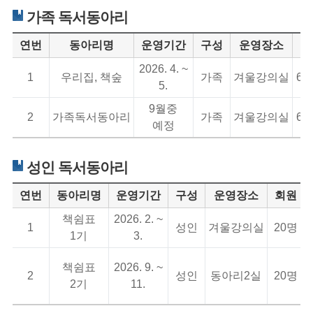
가족 독서동아리
연번
동아리명
운영기간
구성
운영장소
회
2026. 4. ~
1
우리집
,
책숲
가족
겨울강의실
6
5.
9
월중
2
가족독서동아리
가족
겨울강의실
6
예정
성인 독서동아리
연번
동아리명
운영기간
구성
운영장소
회원
책쉼표
2026. 2. ~
1
성인
겨울강의실
20
명
1
기
3.
책쉼표
2026. 9. ~
2
성인
동아리2실
20
명
2
기
11.