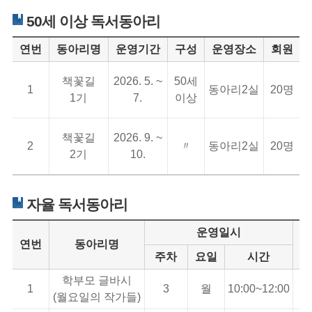
50세 이상 독서동아리
연번
동아리명
운영기간
구성
운영장소
회원
책꽃길
2026. 5. ~
50
세
1
동아리2실
20
명
1
기
7.
이상
책꽃길
2026. 9. ~
2
〃
동아리2실
20
명
2
기
10.
자율 독서동아리
운영일시
연번
동아리명
주차
요일
시간
학부모 글바시
1
3
월
10:00~12:00
(월요일의 작가들)