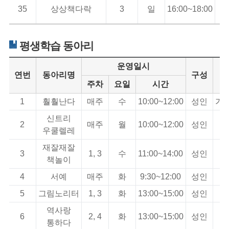
35
상상책다락
3
일
16:00~18:00
+
평생학습 동아리
운영일시
연번
동아리명
구성
주차
요일
시간
1
훨훨난다
매주
수
10:00~12:00
성인
가
신트리
2
매주
월
10:00~12:00
성인
동
우쿨렐레
재잘재잘
3
1, 3
수
11:00~14:00
성인
동
책놀이
4
서예
매주
화
9:30~12:00
성인
동
5
그림노리터
1, 3
화
13:00~15:00
성인
동
역사랑
6
2, 4
화
13:00~15:00
성인
동
통하다