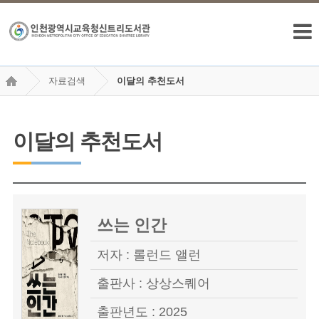
자료검색
이달의 추천도서
이달의 추천도서
쓰는 인간
저자 : 롤런드 앨런
출판사 : 상상스퀘어
출판년도 : 2025