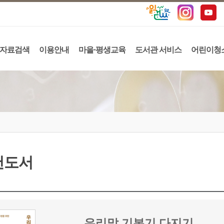
자료검색
이용안내
마을·평생교육
도서관 서비스
어린이청
천도서
우리말 기본기 다지기