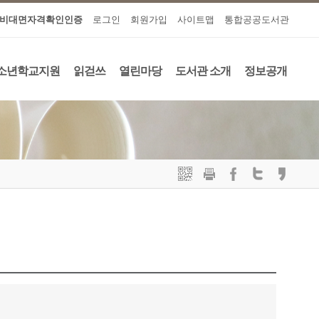
비대면자격확인인증
로그인
회원가입
사이트맵
통합공공도서관
소년학교지원
읽걷쓰
열린마당
도서관 소개
정보공개