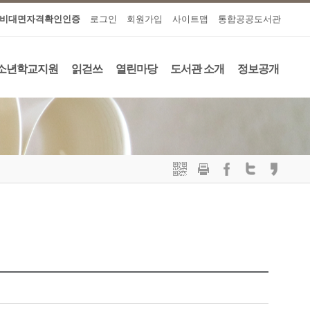
비대면자격확인인증
로그인
회원가입
사이트맵
통합공공도서관
소년학교지원
읽걷쓰
열린마당
도서관 소개
정보공개