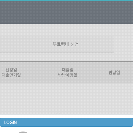
무료택배 신청
신청일
대출일
반납일
대출만기일
반납예정일
LOGIN