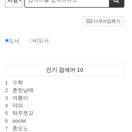
다국어입력기
도서
비도서
인기 검색어 10
1
수학
2
흔한남매
3
여름이
4
악의
5
탁주쪼꼬
6
social
7
혼모노