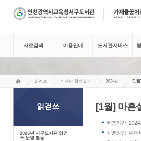
│
자료검색
이용안내
도서관서비스
평
읽걷쓰
비대면 함께 읽기
2024년
[1
[1월] 마흔
읽걷쓰
운영기간: 2024.1.
운영방법: 네이
2026년 서구도서관 읽걷
쓰 운영 활동