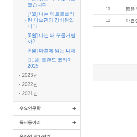
했습니다
짧은 
13
[7월] 나는 메트로폴리
탄 미술관의 경비원입
마흔
12
니다
[8월] 나는 왜 꾸물거릴
까?
[9월] 마흔에 읽는 니체
[11월] 트렌드 코리아
2025
2023년
2022년
2021년
수요인문학
독서동아리
온라인 작가되기