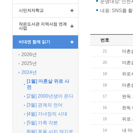
운영대상: 인천
시민저자학교
내용: SNS를 
작은도서관 지역서점 연계
사업
번호
비대면 함께 읽기
마흔
21
2026년
마흔살
20
2025년
2024년
위로
19
[1월] 마흔살 위로 사
마흔
18
전
[2월] 2000년생이 온다
완독
17
[3월] 관계의 언어
완독
16
[4월] 가녀장의 시대
위로
15
[5월] 가족 각본
내 
14
[6월] 옷을 사지 않기로