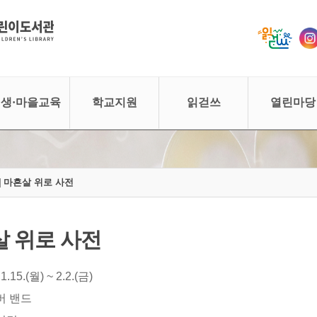
생·마을교육
학교지원
읽걷쓰
열린마당
월] 마흔살 위로 사전
살 위로 사전
15.(월) ~ 2.2.(금)
버 밴드