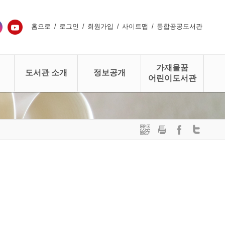
홈으로
로그인
회원가입
사이트맵
통합공공도서관
가재울꿈
도서관 소개
정보공개
어린이도서관