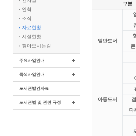
인사말
구분
연혁
조직
참
자료현황
향
시설현황
일반도서
찾아오시는길
큰
주요사업안내
특색사업안내
도서관발간자료
아동도서
점
도서관법 및 관련 규정
다