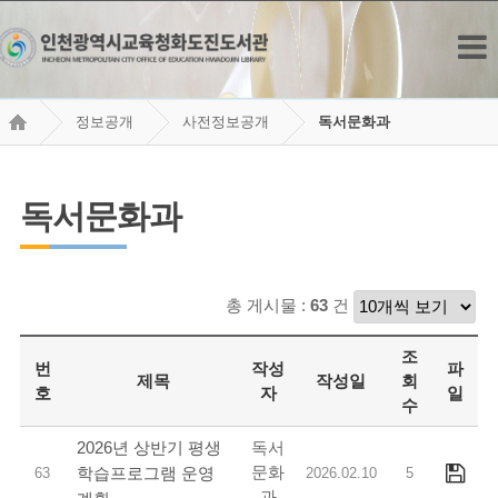
정보공개
사전정보공개
독서문화과
독서문화과
총 게시물 :
63
건
조
번
작성
파
제목
작성일
회
호
자
일
수
독서
2026년 상반기 평생
문화
학습프로그램 운영
63
2026.02.10
5
과