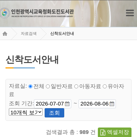
자료검색
신착도서안내
신착도서안내
자료실:
전체
일반자료
아동자료
유아자
료
조회 기간:
~
조회
검색결과 총 :
989
건
엑셀저장