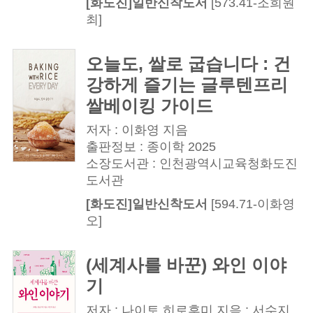
[화도진]일반신착도서
[573.41-조희원
최]
오늘도, 쌀로 굽습니다 : 건
강하게 즐기는 글루텐프리
쌀베이킹 가이드
저자 : 이화영 지음
출판정보 : 종이학 2025
소장도서관 : 인천광역시교육청화도진
도서관
[화도진]일반신착도서
[594.71-이화영
오]
(세계사를 바꾼) 와인 이야
기
저자 : 나이토 히로후미 지음 ; 서수지