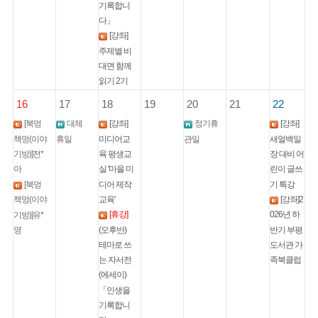
기록합니
다」
[강좌]
주제별 비
대면 함께
읽기 2기
16
17
18
19
20
21
22
[북멍
대체
[강좌]
정기휴
[강좌]
책멍(이야
휴일
미디어교
관일
새얼백일
기방)]전*
육 평생교
장 대비 어
아
실 '마을 미
린이 글쓰
디어 제작
기 특강
[북멍
교육'
[강좌]2
책멍(이야
[휴강]
026년 하
기방)]유*
(오후반)
반기 부평
영
테마로 쓰
도서관 가
는 자서전
족북클럽
(에세이)
「인생을
기록합니