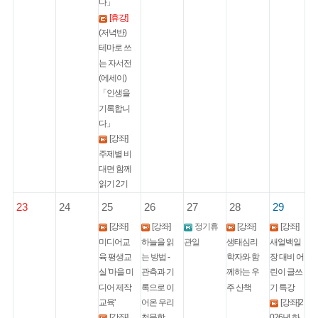
다」
[휴강]
(저녁반)
테마로 쓰
는 자서전
(에세이)
「인생을
기록합니
다」
[강좌]
주제별 비
대면 함께
읽기 2기
23
24
25
26
27
28
29
[강좌]
[강좌]
정기휴
[강좌]
[강좌]
미디어교
하늘을 읽
관일
생태심리
새얼백일
육 평생교
는 방법 -
학자와 함
장 대비 어
실 '마을 미
관측과 기
께하는 우
린이 글쓰
디어 제작
록으로 이
주 산책
기 특강
교육'
어온 우리
[강좌]2
[강좌]
천문학
026년 하