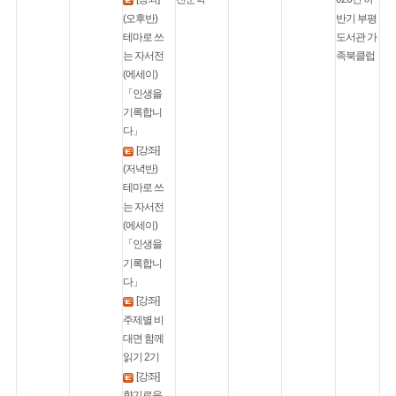
(오후반)
반기 부평
테마로 쓰
도서관 가
는 자서전
족북클럽
(에세이)
「인생을
기록합니
다」
[강좌]
(저녁반)
테마로 쓰
는 자서전
(에세이)
「인생을
기록합니
다」
[강좌]
주제별 비
대면 함께
읽기 2기
[강좌]
향기로운