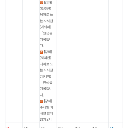
[강좌]
(오후반)
테마로 쓰
는 자서전
(에세이)
「인생을
기록합니
다」
[강좌]
(저녁반)
테마로 쓰
는 자서전
(에세이)
「인생을
기록합니
다」
[강좌]
주제별 비
대면 함께
읽기 2기