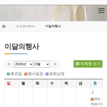
도서관서비스
이달의행사
이달의행사
목록형 보기
휴관일
행사일정
영화상영
일
월
화
수
목
금
토
1
[북멍
책멍(이야