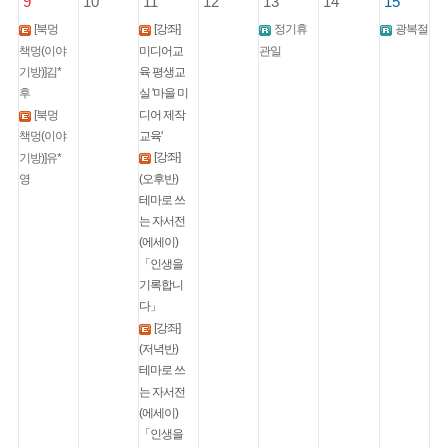
9
10
11
12
13
14
15
[북멍
[강좌]
정기휴
광복절
책멍(이야
미디어교
관일
기방)]김*
육 평생교
후
실 '마을 미
디어 제작
[북멍
교육'
책멍(이야
[강좌]
기방)]유*
(오후반)
영
테마로 쓰
는 자서전
(에세이)
「인생을
기록합니
다」
[강좌]
(저녁반)
테마로 쓰
는 자서전
(에세이)
「인생을