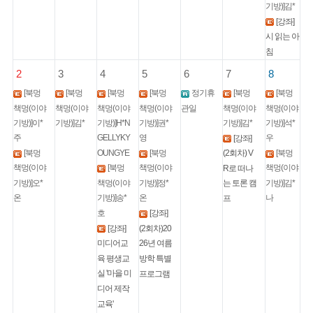
기방)]김*
[강좌]
시 읽는 아
침
2
3
4
5
6
7
8
[북멍
[북멍
[북멍
[북멍
정기휴
[북멍
[북멍
책멍(이야
책멍(이야
책멍(이야
책멍(이야
관일
책멍(이야
책멍(이야
기방)]김*
기방)]김*
기방)]이*
기방)]H*N
기방)]권*
기방)]석*
주
영
우
GELLYKY
[강좌]
OUNGYE
[북멍
[북멍
[북멍
(2회차) V
[북멍
책멍(이야
책멍(이야
책멍(이야
R로 떠나
책멍(이야
기방)]오*
기방)]정*
기방)]김*
는 토론 캠
온
온
나
기방)]송*
프
호
[강좌]
[강좌]
(2회차)20
미디어교
26년 여름
육 평생교
방학 특별
실 '마을 미
프로그램
디어 제작
교육'