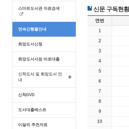
신문 구독현
스마트도서관 자료검색
연번
연속간행물안내
1
2
희망도서신청
3
희망도서서점 바로대출
4
5
신착도서 및 희망도서 안
내
6
7
신착DVD
8
도서대출베스트
9
10
이달의 추천자료