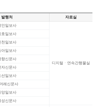
발행처
자료실
경인일보사
기호일보사
인천일보사
동아일보사
경향신문사
디지털ㆍ연속간행물실
전자신문사
조선일보사
겨례신문사
중앙일보사
여성신문사