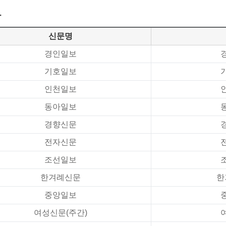
황
신문명
경인일보
기호일보
인천일보
동아일보
경향신문
전자신문
조선일보
한겨례신문
한
중앙일보
여성신문(주간)