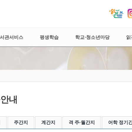
서관서비스
평생학습
학교·청소년마당
읽
물안내
지
주간지
계간지
격 주·월간지
어학 정기