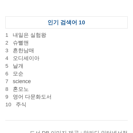
인기 검색어 10
1
내일은 실험왕
2
슈뻘맨
3
흔한남매
4
오디세이아
5
날개
6
모순
7
science
8
혼모노
9
영어 다문화도서
10
주식