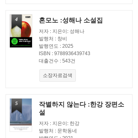
4
혼모노 :성해나 소설집
저자 : 지은이: 성해나
발행처 : 창비
발행연도 : 2025
ISBN : 9788936439743
대출건수 : 543건
소장자료검색
5
작별하지 않는다 :한강 장편소
설
저자 : 지은이: 한강
발행처 : 문학동네