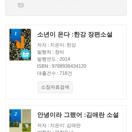
인)
1
소년이 온다 :한강 장편소설
저자 : 지은이: 한강
발행처 : 창비
발행연도 : 2014
ISBN : 9788936434120
대출건수 : 718건
소장자료검색
2
안녕이라 그랬어 :김애란 소설
저자 : 지은이: 김애란