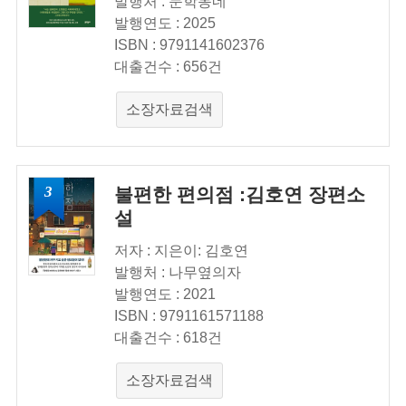
발행처 : 문학동네
발행연도 : 2025
ISBN : 9791141602376
대출건수 : 656건
소장자료검색
3
불편한 편의점 :김호연 장편소
설
저자 : 지은이: 김호연
발행처 : 나무옆의자
발행연도 : 2021
ISBN : 9791161571188
대출건수 : 618건
소장자료검색