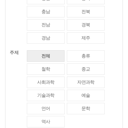
충남
전북
전남
경북
경남
제주
주제
전체
총류
철학
종교
사회과학
자연과학
기술과학
예술
언어
문학
역사