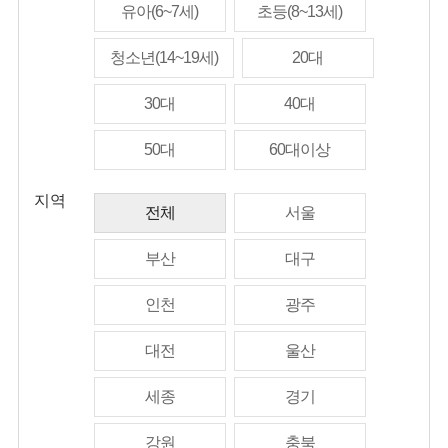
유아(6~7세)
초등(8~13세)
청소년(14~19세)
20대
30대
40대
50대
60대이상
지역
전체
서울
부산
대구
인천
광주
대전
울산
세종
경기
강원
충북