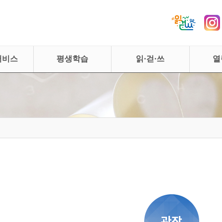
서비스
평생학습
읽·걷·쓰
열