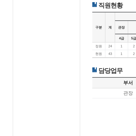
직원현황
구분
계
관장
4급
5
정원
24
1
2
현원
43
1
2
담당업무
부서
관장