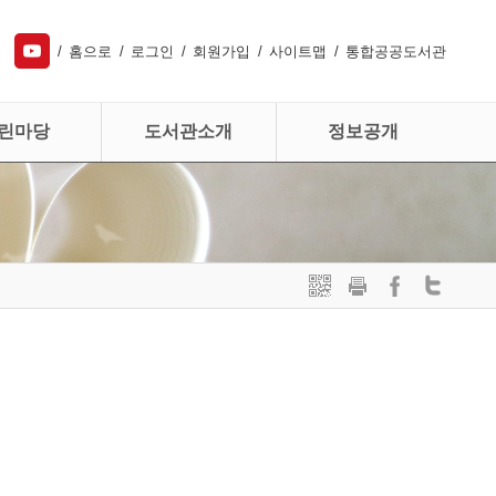
홈으로
로그인
회원가입
사이트맵
통합공공도서관
린마당
도서관소개
정보공개