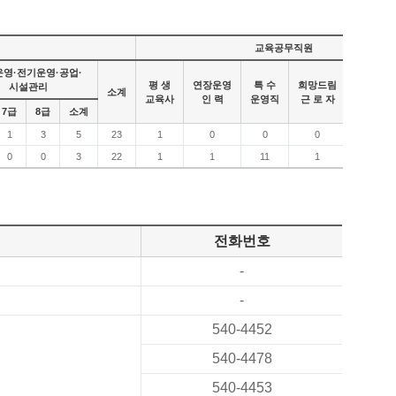
교육공무직원
영·전기운영·공업·
자료실
평 생
연장운영
특 수
희망드림
시설관리
소계
지 원
교육사
인 력
운영직
근 로 자
종사자
7급
8급
소계
1
3
5
23
1
0
0
0
0
0
0
3
22
1
1
11
1
7
전화번호
-
-
540-4452
540-4478
540-4453