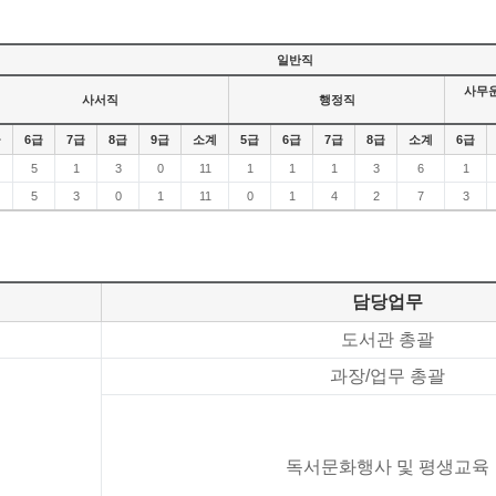
일반직
사무운
사서직
행정직
급
6급
7급
8급
9급
소계
5급
6급
7급
8급
소계
6급
5
1
3
0
11
1
1
1
3
6
1
5
3
0
1
11
0
1
4
2
7
3
담당업무
도서관 총괄
과장/업무 총괄
독서문화행사 및 평생교육