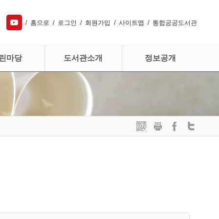
홈으로
로그인
회원가입
사이트맵
통합공공도서관
린마당
도서관소개
정보공개