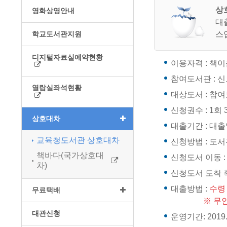
상
영화상영안내
대
스
학교도서관지원
디지털자료실예약현황
이용자격 : 책이
참여도서관 : 신
열람실좌석현황
대상도서 : 참여
신청권수 : 1회
상호대차
대출기간 : 대출
교육청도서관 상호대차
신청방법 : 도
책바다(국가상호대
신청도서 이동 :
차)
신청도서 도착 
대출방법 :
수령
무료택배
※ 무인반납
대관신청
운영기간: 2019