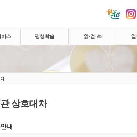
서비스
평생학습
읽·걷·쓰
열
대차
관 상호대차
용안내