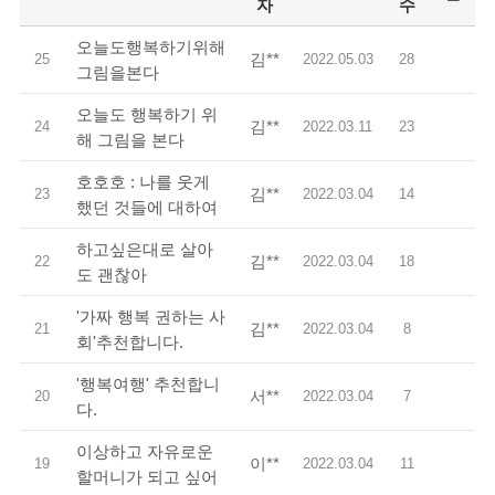
자
수
오늘도행복하기위해
김**
25
2022.05.03
28
그림을본다
오늘도 행복하기 위
김**
24
2022.03.11
23
해 그림을 본다
호호호 : 나를 웃게
김**
23
2022.03.04
14
했던 것들에 대하여
하고싶은대로 살아
김**
22
2022.03.04
18
도 괜찮아
'가짜 행복 권하는 사
김**
21
2022.03.04
8
회'추천합니다.
'행복여행' 추천합니
서**
20
2022.03.04
7
다.
이상하고 자유로운
이**
19
2022.03.04
11
할머니가 되고 싶어