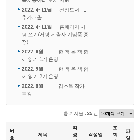
독서동아리 도서 지원
2022. 4~11월
선정도서 +1
추가대출
2022. 4~11월
홈페이지 서
평 쓰기(서평 제출자 기념품 증
정)
2022. 6월
한 책 온 책 함
께 읽기 1기 운영
2022. 9월
한 책 온 책 함
께 읽기 2기 운영
2022. 9월
김소율 작가
특강
총 게시물 :
25
건
작
조
번
파
제목
성
작성일
회
호
일