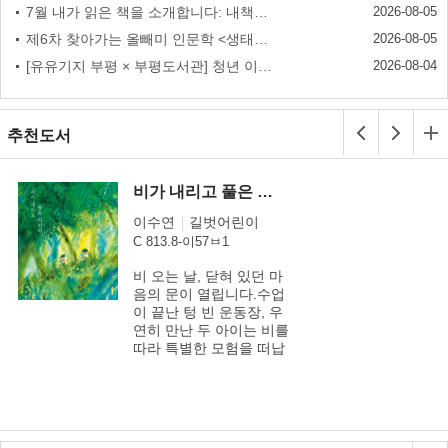
7월 내가 읽은 책을 소개합니다: 내책소 당첨 안내
2026-08-05
제6차 찾아가는 올빼미 인문학 <생태심리학자와 함께하는 우주 산책> 참여자 모집
2026-08-05
[유유기지 부평 × 부평도서관] 청년 이야기 제작소_AI 그림책 제작편 신청 안내
2026-08-04
추천도서
비가 내리고 풀은 자란
이수연
길벗어린이
C 813.8-이57ㅂ1
비 오는 날, 닫혀 있던 마
음의 문이 열립니다.수업
이 끝난 텅 빈 운동장, 우
연히 만난 두 아이는 비를
따라 특별한 모험을 떠납
니다. 어른들이 가지 말라
고 했던 담장 너머 낯선 공
간으로 향하는 길에서 아
이들은 서로에게 마음을
열고, 조금씩 친구가 되어