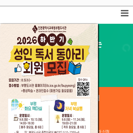
배움, 성장, 변화가 함께하는
우리 곁의 도서관
Incheon Bupyeong public Library
수강신청
나의
도서관
대출조회 및
연기, 예약
프로그램 및 강좌 신청