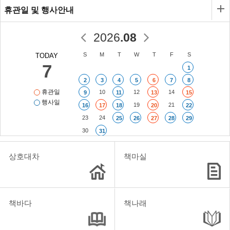
갑니다. 쏟아지는 빗속에
휴관일 및 행사안내
서 함께 걷고 새로운 풍경
을 마주하며 두 아이는 두
려움을 넘어서는 용기와
2026
.
08
누군가와 마음을 나누는
기쁨을 배웁니다. 비에 젖
August
S
M
T
W
T
F
S
TODAY
은 풀과 싱그러운 풍경은
7
아이들의 성장처럼 조금씩
1
자라나며, 세상을 바라보
2
3
4
5
6
7
8
는 따뜻한 시선을 전합니
휴관일
10
12
14
9
11
13
15
다. 비 오는 날 시작된 작
행사일
은 모험이 두 아이의 마음
19
21
16
17
18
20
22
을 열고, 우정과 성장으로
23
24
25
26
27
28
29
이어지는 순간을 섬세하게
30
31
담아낸 책입니다.
상호대차
책마실
책바다
책나래