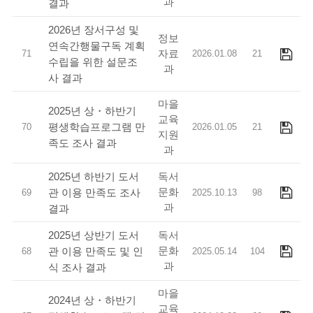
과
결과
2026년 장서구성 및
정보
연속간행물구독 계획
자료
71
2026.01.08
21
수립을 위한 설문조
과
사 결과
마을
2025년 상・하반기
교육
평생학습프로그램 만
70
2026.01.05
21
지원
족도 조사 결과
과
독서
2025년 하반기 도서
문화
관 이용 만족도 조사
69
2025.10.13
98
과
결과
독서
2025년 상반기 도서
문화
관 이용 만족도 및 인
68
2025.05.14
104
과
식 조사 결과
마을
2024년 상・하반기
교육