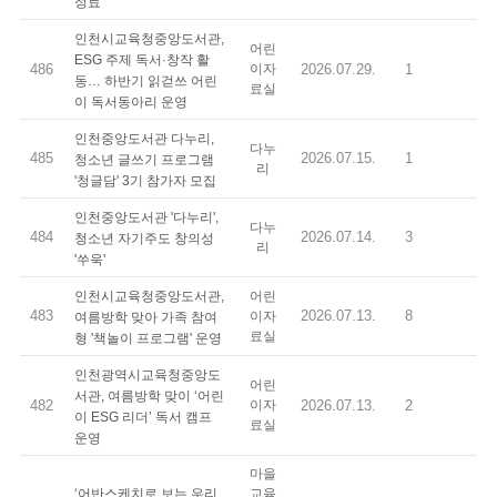
성료
인천시교육청중앙도서관,
어린
ESG 주제 독서·창작 활
486
이자
2026.07.29.
1
동… 하반기 읽걷쓰 어린
료실
이 독서동아리 운영
인천중앙도서관 다누리,
다누
485
2026.07.15.
1
청소년 글쓰기 프로그램
리
'청글담' 3기 참가자 모집
인천중앙도서관 '다누리',
다누
484
2026.07.14.
3
청소년 자기주도 창의성
리
'쑤욱'
인천시교육청중앙도서관,
어린
483
2026.07.13.
8
이자
여름방학 맞아 가족 참여
료실
형 '책놀이 프로그램' 운영
인천광역시교육청중앙도
어린
서관, 여름방학 맞이 ‘어린
482
이자
2026.07.13.
2
이 ESG 리더’ 독서 캠프
료실
운영
마을
‘어반스케치로 보는 우리
교육