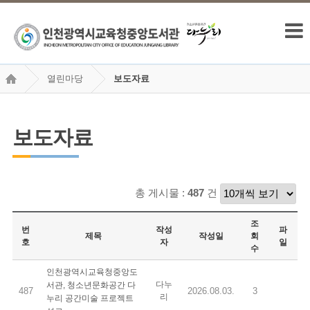
열린마당
보도자료
보도자료
총 게시물 :
487
건
조
번
작성
파
제목
작성일
회
호
자
일
수
인천광역시교육청중앙도
다누
서관, 청소년문화공간 다
487
2026.08.03.
3
리
누리 공간미술 프로젝트