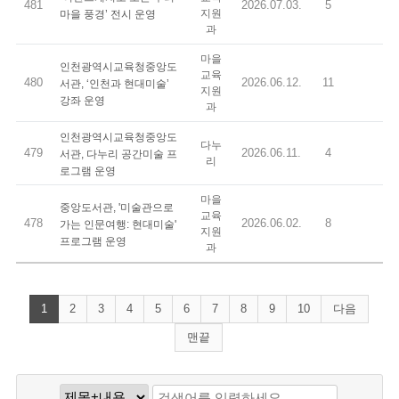
481
2026.07.03.
5
지원
마을 풍경’ 전시 운영
과
마을
인천광역시교육청중앙도
교육
480
2026.06.12.
11
서관, ‘인천과 현대미술’
지원
강좌 운영
과
인천광역시교육청중앙도
다누
479
2026.06.11.
4
서관, 다누리 공간미술 프
리
로그램 운영
마을
중앙도서관, '미술관으로
교육
478
2026.06.02.
8
가는 인문여행: 현대미술'
지원
프로그램 운영
과
1
2
3
4
5
6
7
8
9
10
다음
맨끝