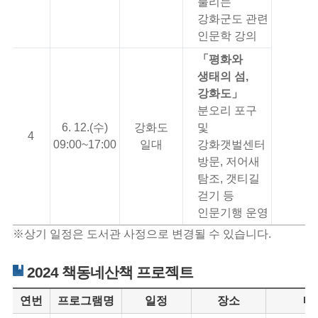
불리는
강화군도 관련
인문학 강의
「평화와
생태의 섬,
강화도」
분오리 포구
6. 12.(수)
강화도
및
4
09:00~17:00
일대
강화갯벌센터
방문, 저어새
탐조, 갯티길
걷기 등
인문기행 운영
※상기 일정은 도서관 사정으로 변경될 수 있습니다.
2024 책동네산책 프로젝트
연번
프로그램명
일정
장소
내