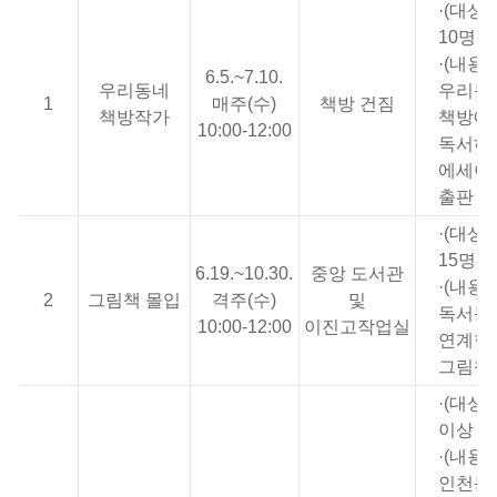
·(대상)
10명
·(내용)
6.5.~7.10.
우리동네
우리동
1
매주(수)
책방 건짐
책방작가
책방에
10:00-12:00
독서하
에세이 
출판
·(대상)
15명
6.19.~10.30.
중앙 도서관
·(내용)
2
그림책 몰입
격주(수)
및
독서동
10:00-12:00
이진고작업실
연계한
그림책
·(대상
이상 성
·(내용)
인천문