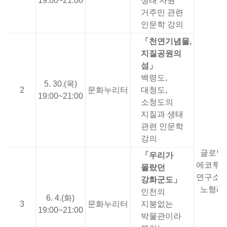
19:00~21:00
생태 자원
거주민 관련
인문학 강의
「천연기념물,
지질공원의
섬」
백령도,
5. 30.(목)
2
문화누리터
대청도,
19:00~21:00
소청도의
지질과 생태
관련 인문학
강의
글로벌
「우리가
에코투
몰랐던
연구소
강화군도」
노형래
인천의
6. 4.(화)
3
문화누리터
지붕없는
19:00~21:00
박물관이라