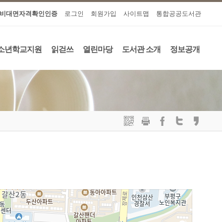
비대면자격확인인증
로그인
회원가입
사이트맵
통합공공도서관
소년학교지원
읽걷쓰
열린마당
도서관 소개
정보공개