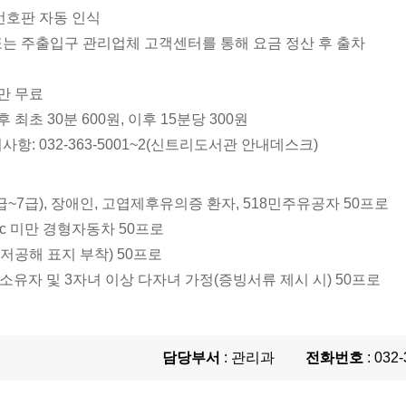
번호판 자동 인식
또는 주출입구 관리업체 고객센터를 통해 요금 정산 후 출차
만 무료
 최초 30분 600원, 이후 15분당 300원
사항: 032-363-5001~2(신트리도서관 안내데스크)
~7급), 장애인, 고엽제후유의증 환자, 518민주유공자 50프로
 cc 미만 경형자동차 50프로
저공해 표지 부착) 50프로
유자 및 3자녀 이상 다자녀 가정(증빙서류 제시 시) 50프로
담당부서
: 관리과
전화번호
: 032