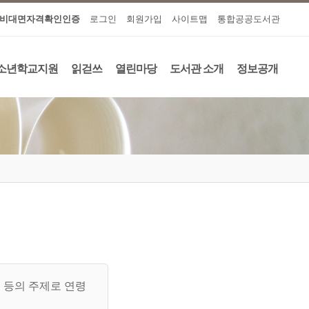
비대면자격확인인증
로그인
회원가입
사이트맵
통합공공도서관
소년학교지원
읽걷쓰
열린마당
도서관 소개
정보공개
 등의 주제로 연령