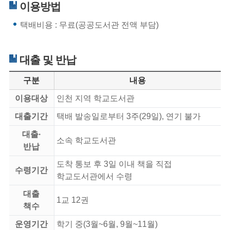
이용방법
택배비용 : 무료(공공도서관 전액 부담)
대출 및 반납
구분
내용
이용대상
인천 지역 학교도서관
대출기간
택배 발송일로부터 3주(29일), 연기 불가
대출·
소속 학교도서관
반납
도착 통보 후 3일 이내 책을 직접
수령기간
학교도서관에서 수령
대출
1교 12권
책수
운영기간
학기 중(3월~6월, 9월~11월)