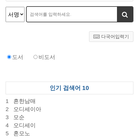
다국어입력기
도서
비도서
인기 검색어 10
1
흔한남매
2
오디세이아
3
모순
4
오디세이
5
혼모노