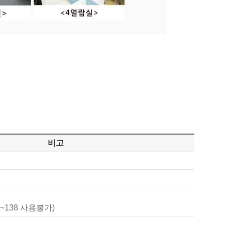
비고
3~138 사용불가)