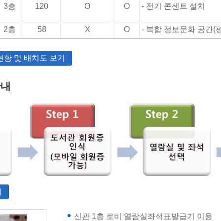
3층
120
O
O
- 전기 콘센트 설치
2층
58
X
O
- 복합 정보문화 공간(평일
현황 및 배치도 보기
안내
기
신관 1층 로비 열람실좌석표발급기 이용