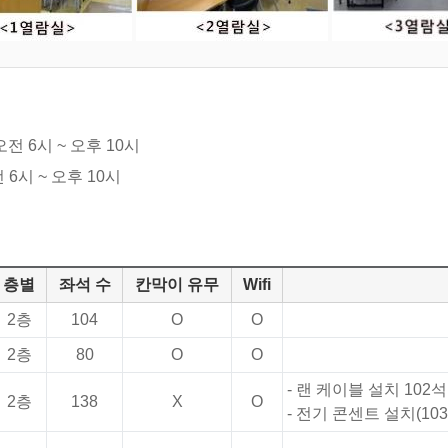
 오전 6시 ~ 오후 10시
 6시 ~ 오후 10시
층별
좌석 수
칸막이 유무
Wifi
2층
104
O
O
2층
80
O
O
- 랜 케이블 설치 102석
2층
138
X
O
- 전기 콘센트 설치(10