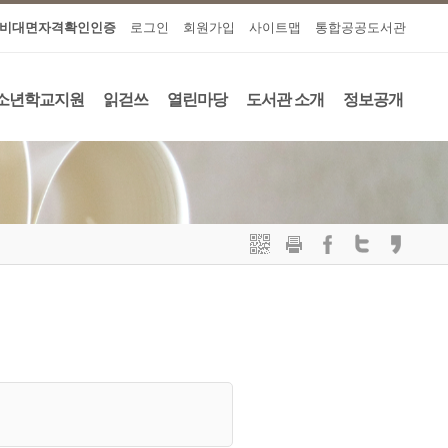
비대면자격확인인증
로그인
회원가입
사이트맵
통합공공도서관
소년학교지원
읽걷쓰
열린마당
도서관 소개
정보공개