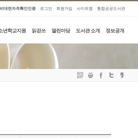
비대면자격확인인증
로그인
회원가입
사이트맵
통합공공도서관
소년학교지원
읽걷쓰
열린마당
도서관 소개
정보공개