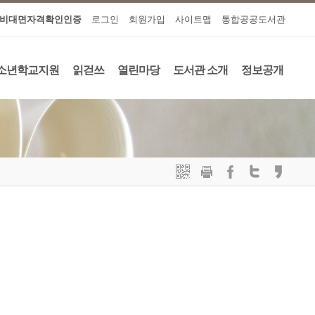
비대면자격확인인증
로그인
회원가입
사이트맵
통합공공도서관
소년학교지원
읽걷쓰
열린마당
도서관 소개
정보공개