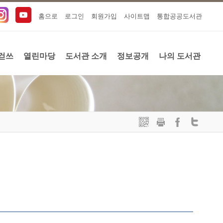
홈으로
로그인
회원가입
사이트맵
통합공공도서관
걷쓰
열린마당
도서관 소개
정보공개
나의 도서관