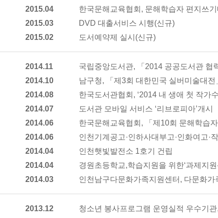
2015.04
한국문해교육협회, 문해학습자 편지쓰기대
2015.03
DVD 대출서비스 시행(신규)
2015.02
도서예약제 실시(신규)
2014.11
국립중앙도서관, 「2014 공공도서관 
2014.10
남구청, 「제3회 대한민국 실버미술대전」
2014.08
한국도서관협회, ‘2014 내 생애 첫 작가
2014.07
도서관 모바일 서비스 ‘리브로피아’개시
2014.06
한국문해교육협회, 「제10회 문해학습자
2014.06
인천기계공고·인하사대부고·인화여고·작전
2014.04
인천햇빛발전소 1호기 건립
2014.04
경원초등학교,학습지원을 위한‘과제지원센
2014.03
인천남구다문화가족지원센터, 다문화가족
2013.12
청소년 봉사프로그램 운영실적 우수기관,