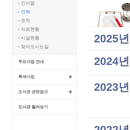
인사말
연혁
조직
자료현황
2025년
시설현황
찾아오시는길
2024년
주요사업 안내
특색사업
2023년
도서관 관련법규
도서관 둘러보기
2022년