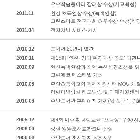
우수학습동아리 장려상 수상(시교육청)
2011.11
환경 초록인상 수상(녹색연합)
그린스타트 전국대회 최우수상 수상(환
2011.04
전자저널 서비스 개시
2010.12
도서관 20년사 발간
2010.11
제15회 ‘인천· 경기 환경대상 공모’ 기
2010.09
인천녹색연합과 지역 녹색환경조성을 위한
그린에코 페스티벌 개최
2010.08
주안초등학교와 과제지원센터 MOU 체
어린이열람실 리모델링 및 과제지원센터
2010.06
주안도서관 홈페이지 개편(웹 접근성 강화
2009.12
제4회 미추홀 평생교육 "으뜸상" 수상(시
2009.06
상설 알뜰도서교환코너 신설
2009.04
주안도서관 시가지 녹화사업