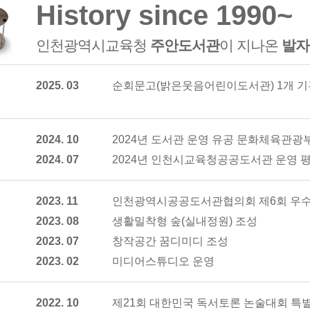
History since 1990~
인천광역시교육청
주안도서관
이 지나온
발자
2025. 03
순회문고(밝은웃음어린이도서관) 1개 기
2024. 10
2024년 도서관 운영 유공 문화체육관광
2024. 07
2024년 인천시교육청공공도서관 운영 평
2023. 11
인천광역시공공도서관협의회 제6회 우수
2023. 08
생활밀착형 숲(실내정원) 조성
2023. 07
창작공간 꿈디미디 조성
2023. 02
미디어스튜디오 운영
2022. 10
제21회 대한민국 독서토론 논술대회 특