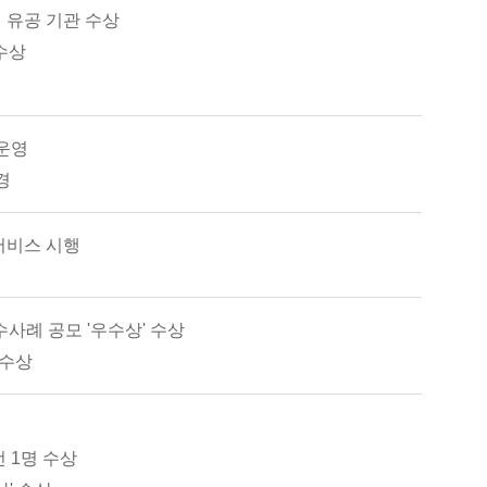
 유공 기관 수상
수상
운영
경
비스 시행
수사례 공모 '우수상' 수상
’수상
 1명 수상