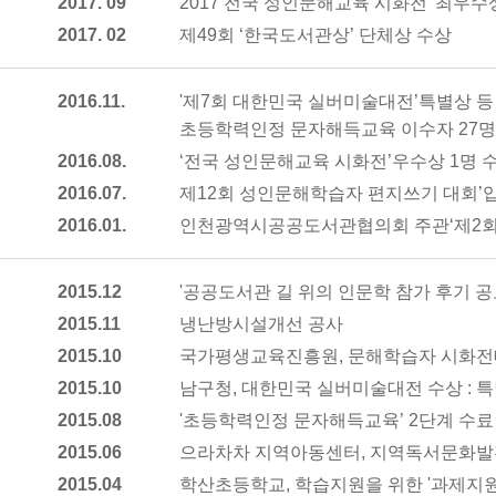
2017. 09
2017 전국 성인문해교육 시화전 '최우수
2017. 02
제49회 ‘한국도서관상’ 단체상 수상
2016.11.
'제7회 대한민국 실버미술대전’특별상 등
초등학력인정 문자해득교육 이수자 27명
2016.08.
‘전국 성인문해교육 시화전’우수상 1명 
2016.07.
제12회 성인문해학습자 편지쓰기 대회’입
2016.01.
인천광역시공공도서관협의회 주관‘제2회
2015.12
'공공도서관 길 위의 인문학 참가 후기 공모
2015.11
냉난방시설개선 공사
2015.10
국가평생교육진흥원, 문해학습자 시화전대
2015.10
남구청, 대한민국 실버미술대전 수상 : 특
2015.08
'초등학력인정 문자해득교육’ 2단계 수료
2015.06
으라차차 지역아동센터, 지역독서문화발
2015.04
학산초등학교, 학습지원을 위한 '과제지원