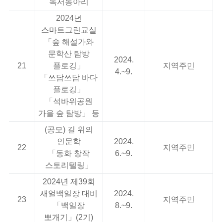
독서동아리
2024년
스마트그린교실
「숲 해설가와
문학산 탐방
2024.
21
플로깅」
지역주민
4.~9.
「쓰담쓰담 바다
플로깅」
「석바위공원
가을 숲 탐방」 등
(공모) 길 위의
인문학
2024.
22
지역주민
「동화 창작
6.~9.
스토리텔링」
2024년 제39회
새얼백일장 대비
2024.
23
지역주민
「백일장
8.~9.
뽀개기」(2기)