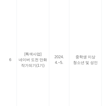
<
중
(
<
>
<
(
<
2
[특색사업]
2024.
중학생 이상
망
6
네이버 도전 만화
4.~5.
청소년 및 성인
(
작가되기(1기)
(
<
(
<
생
(
<