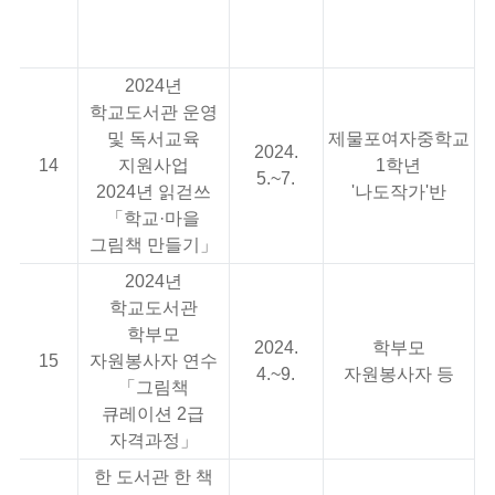
7
2024년
학교도서관 운영
및 독서교육
제물포여자중학교
2024.
14
지원사업
1학년
5.~7.
2024년 읽걷쓰
'나도작가'반
「학교·마을
그림책 만들기」
2024년
학교도서관
학부모
2024.
학부모
15
자원봉사자 연수
4.~9.
자원봉사자 등
「그림책
큐레이션 2급
자격과정」
한 도서관 한 책