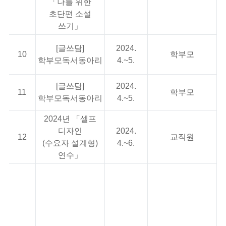
「나를 위한
초단편 소설
쓰기」
[글쓰담]
2024.
10
학부모
학부모독서동아리
4.~5.
[글쓰담]
2024.
11
학부모
학부모독서동아리
4.~5.
2024년 「셀프
디자인
2024.
12
교직원
(수요자 설계형)
4.~6.
연수」
캐
전
1