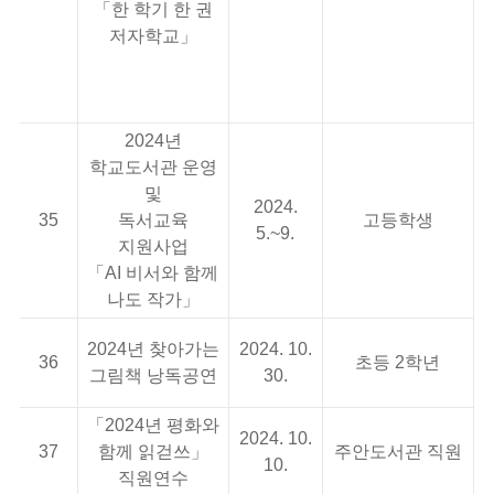
「한 학기 한 권
4
저자학교」
2024년
학교도서관 운영
및
2024.
1
35
독서교육
고등학생
5.~9.
2
지원사업
「AI 비서와 함께
나도 작가」
2024년 찾아가는
2024. 10.
36
초등 2학년
그림책 낭독공연
30.
「2024년 평화와
2024. 10.
37
함께 읽걷쓰」
주안도서관 직원
10.
직원연수