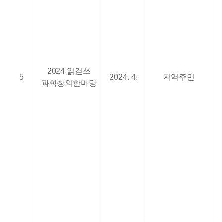
나
영
(
2024 읽걷쓰
나
5
2024. 4.
지역주민
과학창의한마당
영
(
나
영
(
나
영
(
나