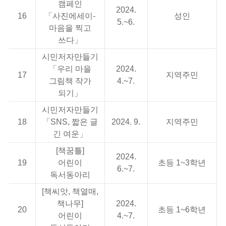
캠페인
2024.
16
「사진에세이-
성인
5.~6.
마음을 찍고
쓰다」
시민저자만들기
「우리 마을
2024.
17
지역주민
그림책 작가
4.~7.
되기」
시민저자만들기
S
18
「SNS, 짧은 글
2024. 9.
지역주민
긴 여운」
[책꿈틀]
2024.
19
어린이
초등 1~3학년
6.~7.
독서동아리
[책씨앗, 책열매,
책나무]
2024.
20
초등 1~6학년
어린이
4.~7.