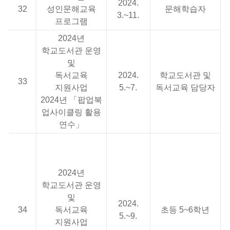
2024.
32
성인문해교육
문해학습자
3.~11.
프로그램
2024년
학교도서관 운영
및
독서교육
2024.
학교도서관 및
33
지원사업
5.~7.
독서교육 담당자
2024년 「팝업북
업사이클링 활용
연수」
1
2024년
학교도서관 운영
2
및
2024.
34
독서교육
초등 5~6학년
5.~9.
3
지원사업