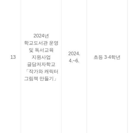
2
3
캐
4
5
2024년
캐
학교도서관 운영
6
및 독서교육
2024.
13
지원사업
초등 3·4학년
4.~6.
7
글담저자학교
8
「작가와 캐릭터
웹
그림책 만들기」
언
9
'
1
즐
1
재
1