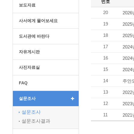
번호
보도자료
20
202
사서에게 물어보세요
19
202
18
202
도서관에 바란다
17
202
자유게시판
16
202
사진자료실
15
202
14
주안
FAQ
13
202
설문조사
12
202
설문조사
11
202
설문조사결과