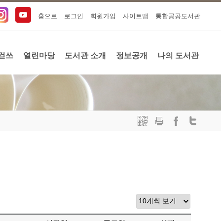
홈으로
로그인
회원가입
사이트맵
통합공공도서관
걷쓰
열린마당
도서관 소개
정보공개
나의 도서관