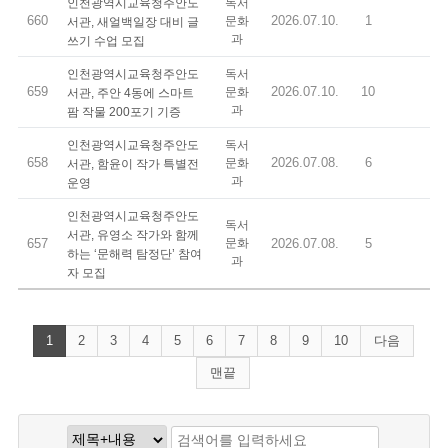
인천광역시교육청주안도
독서
660
2026.07.10.
1
문화
서관, 새얼백일장 대비 글
과
쓰기 수업 모집
인천광역시교육청주안도
독서
659
2026.07.10.
10
문화
서관, 주안 4동에 스마트
과
팜 작물 200포기 기증
인천광역시교육청주안도
독서
658
2026.07.08.
6
문화
서관, 함윤이 작가 특별전
과
운영
인천광역시교육청주안도
독서
서관, 유영소 작가와 함께
657
문화
2026.07.08.
5
하는 ‘문해력 탐정단’ 참여
과
자 모집
1
2
3
4
5
6
7
8
9
10
다음
맨끝