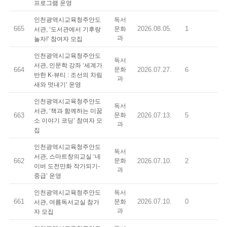
프로그램 운영
인천광역시교육청주안도
독서
665
2026.08.05.
1
문화
서관, ‘도서관에서 기후랑
과
놀자!’ 참여자 모집
인천광역시교육청주안도
독서
서관, 인문학 강좌 ‘세계가
664
문화
2026.07.27.
6
반한 K-뷰티 : 조선의 차림
과
새와 멋내기’ 운영
인천광역시교육청주안도
독서
서관, ‘책과 함께하는 미꿈
663
문화
2026.07.13.
5
소 이야기 코딩’ 참여자 모
과
집
인천광역시교육청주안도
독서
서관, 스마트창의교실 ‘네
662
문화
2026.07.10.
2
이버 도전만화 작가되기-
과
중급’ 운영
인천광역시교육청주안도
독서
661
2026.07.10.
0
문화
서관, 여름독서교실 참가
과
자 모집