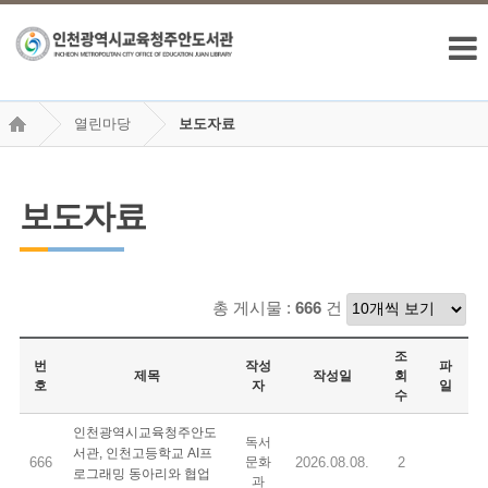
열린마당
보도자료
보도자료
총 게시물 :
666
건
조
번
작성
파
제목
작성일
회
호
자
일
수
인천광역시교육청주안도
독서
서관, 인천고등학교 AI프
666
문화
2026.08.08.
2
로그래밍 동아리와 협업
과